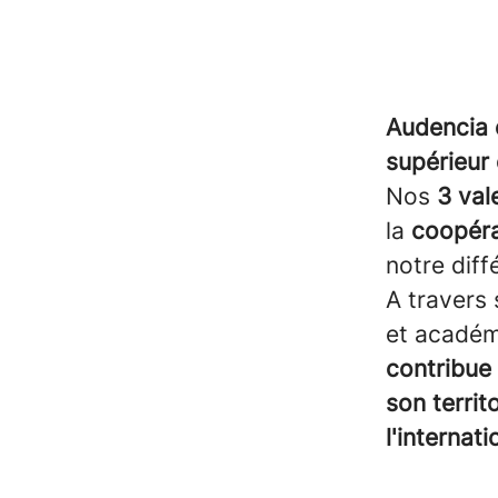
Audencia 
supérieur 
Nos
3 val
la
coopér
notre diff
A travers
et académ
contribue
son terri
l'internati