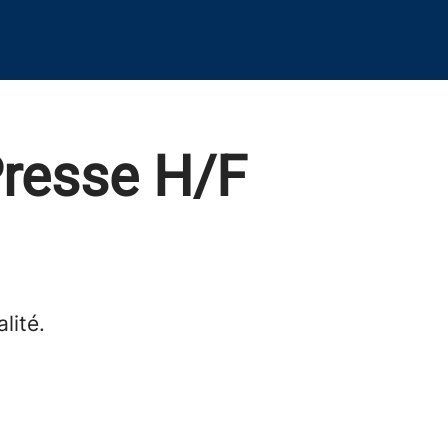
Presse H/F
lité.