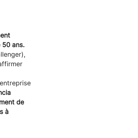
ment
e 50 ans.
llenger),
affirmer
entreprise
ncia
ement de
s à